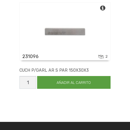
100X30X3
cantidad
231096
2
CUCH P/GARL AR S PAR 150X30X3
CUCH
P/GARL
AÑADIR AL CARRITO
AR
S
PAR
150X30X3
cantidad