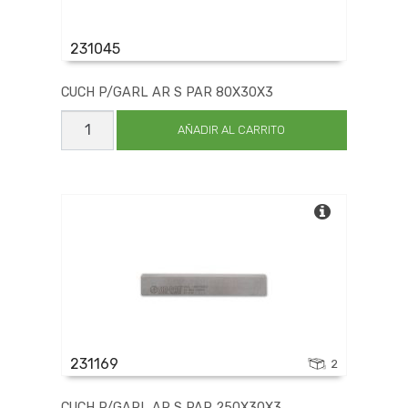
231045
CUCH P/GARL AR S PAR 80X30X3
CUCH
P/GARL
AÑADIR AL CARRITO
AR
S
PAR
80X30X3
cantidad
231169
2
CUCH P/GARL AR S PAR 250X30X3