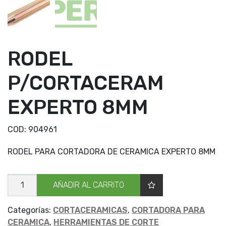
RODEL
P/CORTACERAM
EXPERTO 8MM
COD:
904961
RODEL PARA CORTADORA DE CERAMICA EXPERTO 8MM
RODEL
AÑADIR AL CARRITO
P/CORTACERAM
EXPERTO
8MM
cantidad
Categorías:
CORTACERAMICAS
,
CORTADORA PARA
CERAMICA
,
HERRAMIENTAS DE CORTE