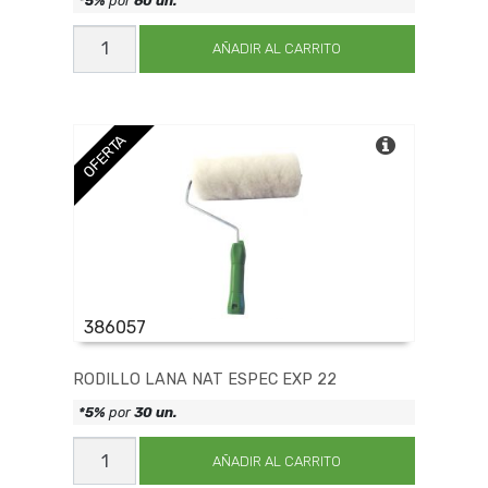
*5%
por
60 un.
RODILLO
PELO
AÑADIR AL CARRITO
CORTO
SINT
EXP
10
cantidad
OFERTA
386057
RODILLO LANA NAT ESPEC EXP 22
*5%
por
30 un.
RODILLO
LANA
AÑADIR AL CARRITO
NAT