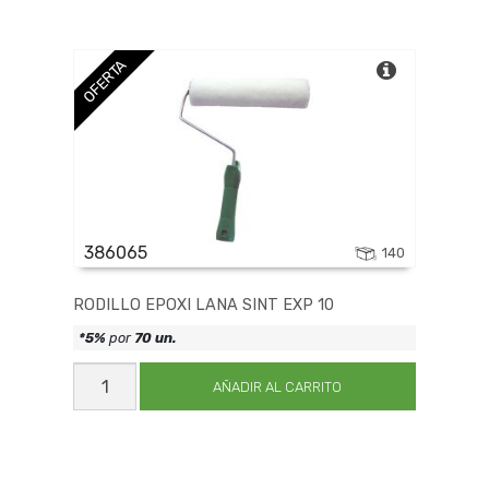
ESPEC
EXP
22
cantidad
OFERTA
386065
140
RODILLO EPOXI LANA SINT EXP 10
*5%
por
70 un.
RODILLO
EPOXI
AÑADIR AL CARRITO
LANA
SINT
EXP
10
cantidad