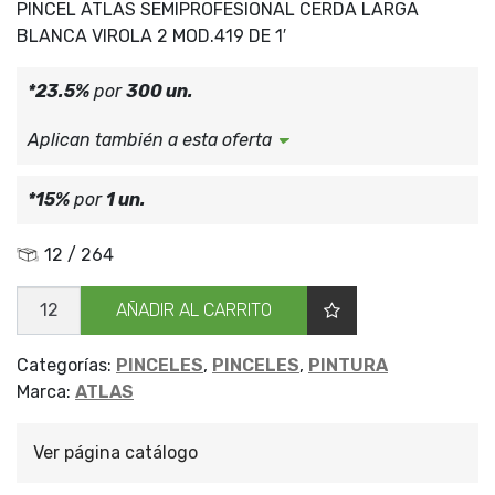
PINCEL ATLAS SEMIPROFESIONAL CERDA LARGA
BLANCA VIROLA 2 MOD.419 DE 1′
*23.5%
por
300 un.
Aplican también a esta oferta
*15%
por
1 un.
12 / 264
PINCEL
AÑADIR AL CARRITO
ATLAS
S/PROF
419X1'
cantidad
Categorías:
PINCELES
,
PINCELES
,
PINTURA
Marca:
ATLAS
Ver página catálogo