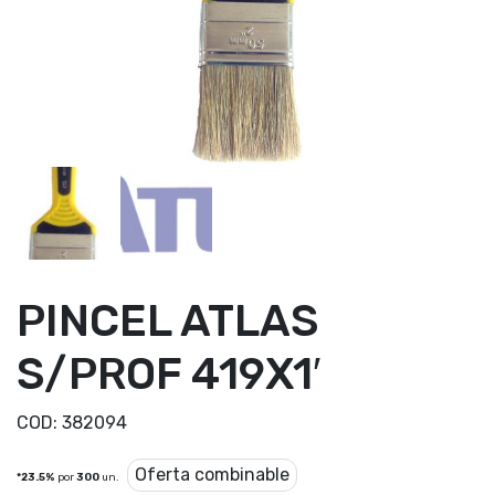
PINCEL ATLAS
S/PROF 419X1′
COD:
382094
Oferta combinable
*23.5%
por
300
un.