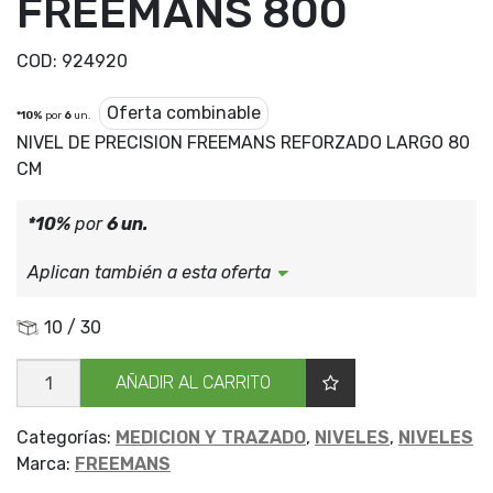
FREEMANS 800
COD:
924920
Oferta combinable
*10%
por
6
un.
NIVEL DE PRECISION FREEMANS REFORZADO LARGO 80
CM
*10%
por
6 un.
Aplican también a esta oferta
10 / 30
NIVEL
AÑADIR AL CARRITO
ALUM/REFOR
FREEMANS
800
cantidad
Categorías:
MEDICION Y TRAZADO
,
NIVELES
,
NIVELES
Marca:
FREEMANS