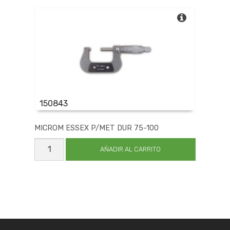
150843
MICROM ESSEX P/MET DUR 75-100
MICROM
ESSEX
AÑADIR AL CARRITO
P/MET
DUR
75-
100
cantidad