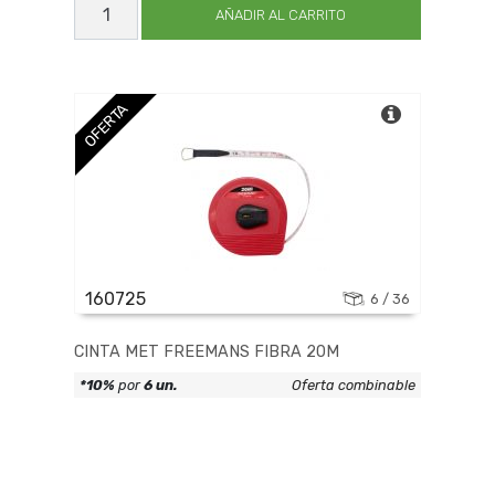
ESSEX
AÑADIR AL CARRITO
P/MET
DUR
0-
25
cantidad
OFERTA
160725
6 / 36
CINTA MET FREEMANS FIBRA 20M
*10%
por
6 un.
Oferta combinable