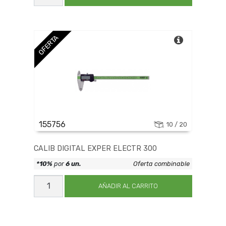
FREEMANS
TG
IMAN
50M
cantidad
OFERTA
155756
10 / 20
CALIB DIGITAL EXPER ELECTR 300
*10%
por
6 un.
Oferta combinable
CALIB
DIGITAL
AÑADIR AL CARRITO
EXPER
ELECTR
300
cantidad