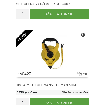
MET ULTRASO C/LASER GC-3007
MET
ULTRASO
AÑADIR AL CARRITO
C/LASER
GC-
3007
cantidad
OFERTA
160423
20
CINTA MET FREEMANS TG IMAN 50M
*10%
por
6 un.
Oferta combinable
CINTA
MET
AÑADIR AL CARRITO