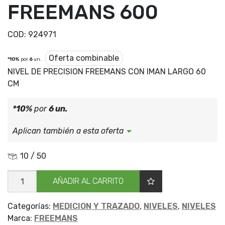
FREEMANS 600
COD:
924971
Oferta combinable
*10%
por
6
un.
NIVEL DE PRECISION FREEMANS CON IMAN LARGO 60
CM
*10%
por
6 un.
Aplican también a esta oferta
10 / 50
NIVEL
AÑADIR AL CARRITO
ALUM
C/IMAN
FREEMANS
600
Categorías:
MEDICION Y TRAZADO
,
NIVELES
,
NIVELES
cantidad
Marca:
FREEMANS