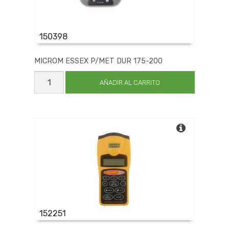
150398
MICROM ESSEX P/MET DUR 175-200
MICROM
ESSEX
AÑADIR AL CARRITO
P/MET
DUR
175-
200
cantidad
152251