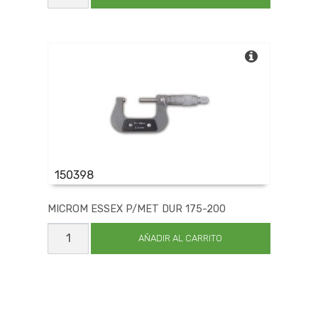
C/LASER
GC-
3007
cantidad
150398
MICROM ESSEX P/MET DUR 175-200
MICROM
ESSEX
AÑADIR AL CARRITO
P/MET
DUR
175-
200
cantidad