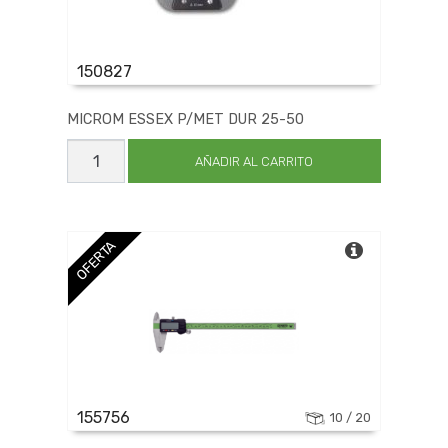
150827
MICROM ESSEX P/MET DUR 25-50
MICROM
ESSEX
AÑADIR AL CARRITO
P/MET
DUR
25-
50
cantidad
OFERTA
155756
10 / 20