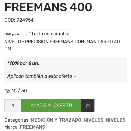
FREEMANS 400
COD:
924954
Oferta combinable
*10%
por
6
un.
NIVEL DE PRECISION FREEMANS CON IMAN LARGO 40
CM
*10%
por
6 un.
Aplican también a esta oferta
10 / 50
NIVEL
AÑADIR AL CARRITO
ALUM
C/IMAN
FREEMANS
400
Categorías:
MEDICION Y TRAZADO
,
NIVELES
,
NIVELES
cantidad
Marca:
FREEMANS