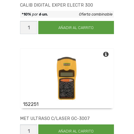
CALIB DIGITAL EXPER ELECTR 300
*10%
por
6 un.
Oferta combinable
CALIB
DIGITAL
AÑADIR AL CARRITO
EXPER
ELECTR
300
cantidad
152251
MET ULTRASO C/LASER GC-3007
MET
ULTRASO
AÑADIR AL CARRITO