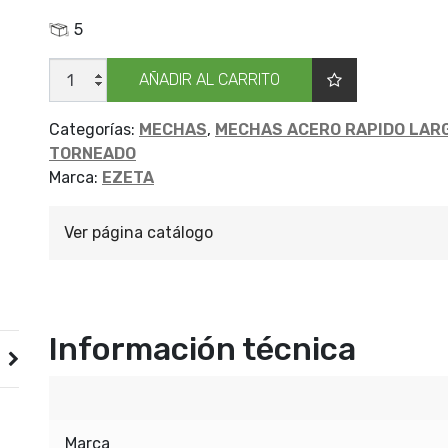
5
MECHA
AÑADIR AL CARRITO
CILIND
LARGA
EZETA
8
Categorías:
MECHAS
,
MECHAS ACERO RAPIDO LARG
cantidad
TORNEADO
Marca:
EZETA
Ver página catálogo
Información técnica
Marca