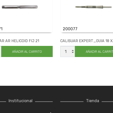
71
200077
AR AR HELICOID FIJ 21
CALISUAR EXPERT_GUIA 18 X
UAR
CALISUAR
EXPERT_GUIA
AÑADIR AL CARRITO
AÑADIR AL CARRI
ID
18
X21
cantidad
ad
Institucional
Tienda