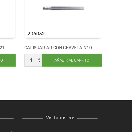
206032
21
CALISUAR AR CON CHAVETA N* 0
CALISUAR
AR
TO
AÑADIR AL CARRITO
CON
CHAVETA
N*
0
cantidad
Visitanos en: