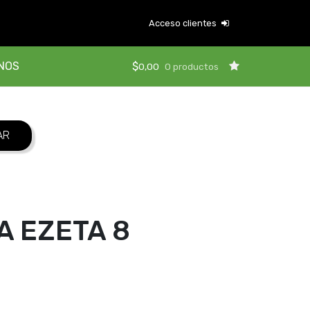
Acceso clientes
NOS
$
0,00
0 productos
A EZETA 8