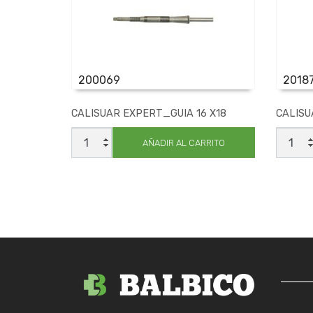
200069
2018
CALISUAR EXPERT_GUIA 16 X18
CALISU
CALISUAR
CALIS
EXPERT_GUIA
AR
AÑADIR AL CARRITO
16
HELICO
X18
FIJ
cantidad
21
cantid