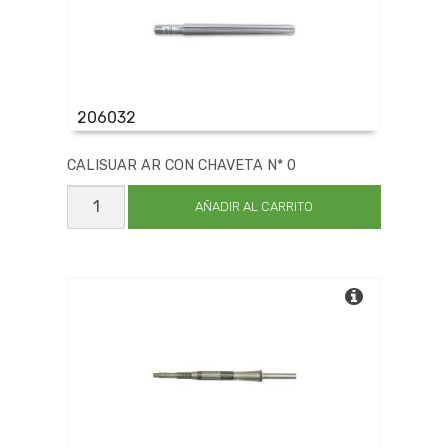
206032
CALISUAR AR CON CHAVETA N* 0
CALISUAR
AR
AÑADIR AL CARRITO
CON
CHAVETA
N*
0
cantidad