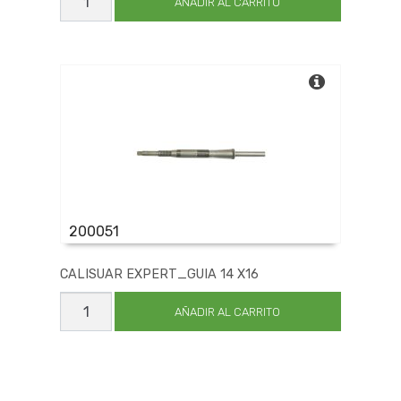
PUNTA
AÑADIR AL CARRITO
CILIND
V/CORT
4
EZ
cantidad
200051
CALISUAR EXPERT_GUIA 14 X16
CALISUAR
EXPERT_GUIA
AÑADIR AL CARRITO
14
X16
cantidad