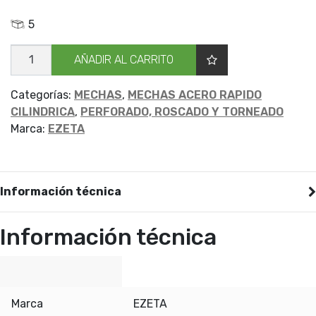
5
MECHA
AÑADIR AL CARRITO
CILIND
LARGA
EZETA
11.25
Categorías:
MECHAS
,
MECHAS ACERO RAPIDO
cantidad
CILINDRICA
,
PERFORADO, ROSCADO Y TORNEADO
Marca:
EZETA
Información técnica
Información técnica
Marca
EZETA