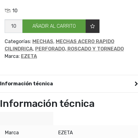
10
MECHA
AÑADIR AL CARRITO
CILIND
DECIM
EZETA
9.4
Categorías:
MECHAS
,
MECHAS ACERO RAPIDO
cantidad
CILINDRICA
,
PERFORADO, ROSCADO Y TORNEADO
Marca:
EZETA
Información técnica
Información técnica
Marca
EZETA