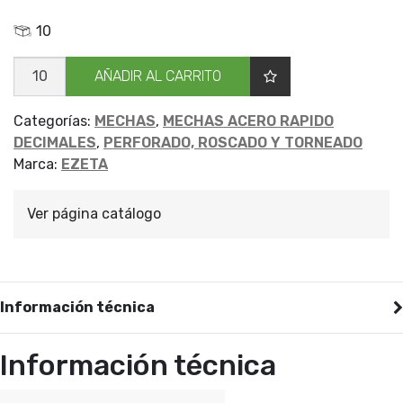
10
MECHA
AÑADIR AL CARRITO
CILIND
DECIM
EZETA
6.8
Categorías:
MECHAS
,
MECHAS ACERO RAPIDO
cantidad
DECIMALES
,
PERFORADO, ROSCADO Y TORNEADO
Marca:
EZETA
Ver página catálogo
Información técnica
Información técnica