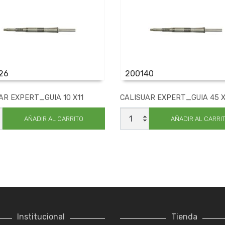
26
200140
AR EXPERT_GUIA 10 X11
CALISUAR EXPERT_GUIA 45 
UAR
CALISUAR
T_GUIA
EXPERT_GUIA
AÑADIR AL CARRITO
AÑADIR AL CARRI
45
X55
ad
cantidad
Institucional
Tienda