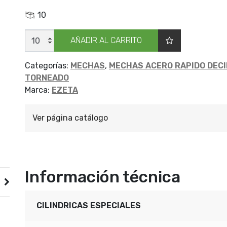
10
MECHA
AÑADIR AL CARRITO
CILIND
DECIM
EZETA
3.9
Categorías:
MECHAS
,
MECHAS ACERO RAPIDO DEC
cantidad
TORNEADO
Marca:
EZETA
Ver página catálogo
Información técnica
CILINDRICAS ESPECIALES