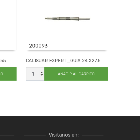
200093
X55
CALISUAR EXPERT_GUIA 24 X27.5
CALISUAR
EXPERT_GUIA
TO
AÑADIR AL CARRITO
24
X27.5
cantidad
Visitanos en: