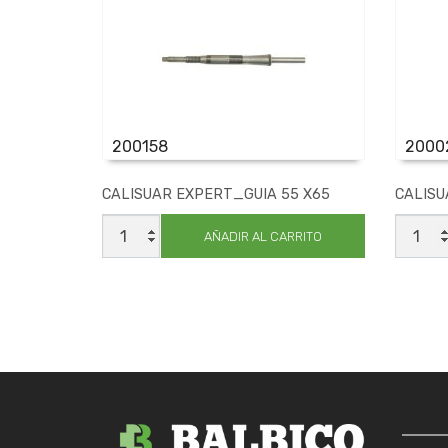
200158
2000
CALISUAR EXPERT_GUIA 55 X65
CALISU
CALISUAR
CALIS
EXPERT_GUIA
EXPER
AÑADIR AL CARRITO
55
10
X65
X11
cantidad
cantid