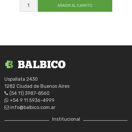
FRESA
PUNTA
AÑADIR AL CARRITO
CILIND
V/CO
3.5
EZ
cantidad
Uspallata 2430
1282 Ciudad de Buenos Aires
(54 11) 3987-8560
+54 9 11 5936-4999
info@balbico.com.ar
Institucional