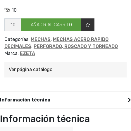
10
MECHA
AÑADIR AL CARRITO
CILIND
DECIM
EZETA
2.3
Categorías:
MECHAS
,
MECHAS ACERO RAPIDO
cantidad
DECIMALES
,
PERFORADO, ROSCADO Y TORNEADO
Marca:
EZETA
Ver página catálogo
Información técnica
Información técnica