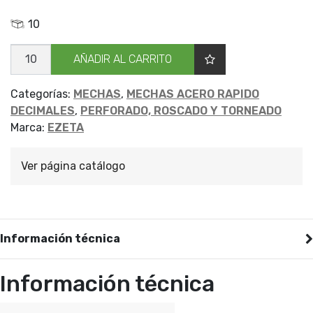
10
MECHA
AÑADIR AL CARRITO
CILIND
DECIM
EZETA
0.6
Categorías:
MECHAS
,
MECHAS ACERO RAPIDO
cantidad
DECIMALES
,
PERFORADO, ROSCADO Y TORNEADO
Marca:
EZETA
Ver página catálogo
Información técnica
Información técnica