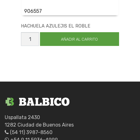
906557
HACHUELA AZULEJIS EL ROBLE
HACHUELA
AZULEJIS
AÑADIR AL CARRITO
EL
ROBLE
cantidad
Uspallata 2430
1282 Ciudad de Buenos Aires
(54 11) 3987-8560
+54 9 11 5936-4999