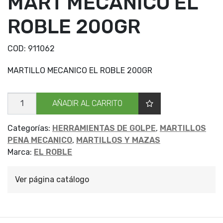
MART MECANICO EL
ROBLE 200GR
COD:
911062
MARTILLO MECANICO EL ROBLE 200GR
MART
AÑADIR AL CARRITO
MECANICO
EL
ROBLE
200GR
Categorías:
HERRAMIENTAS DE GOLPE
,
MARTILLOS
cantidad
PENA MECANICO
,
MARTILLOS Y MAZAS
Marca:
EL ROBLE
Ver página catálogo