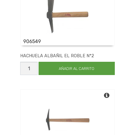
906549
HACHUELA ALBAÑIL EL ROBLE N*2
HACHUELA
ALBAÑIL
AÑADIR AL CARRITO
EL
ROBLE
N*2
cantidad