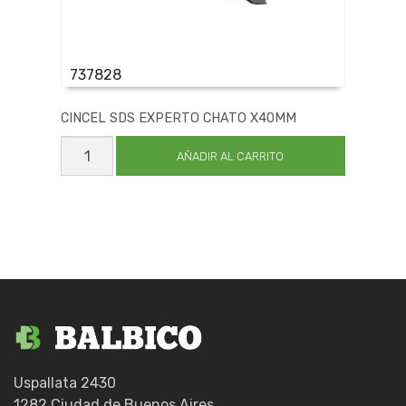
737828
CINCEL SDS EXPERTO CHATO X40MM
CINCEL
SDS
AÑADIR AL CARRITO
EXPERTO
CHATO
X40MM
cantidad
Uspallata 2430
1282 Ciudad de Buenos Aires