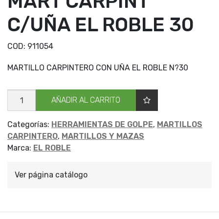
MART CARPINT
C/UÑA EL ROBLE 30
COD:
911054
MARTILLO CARPINTERO CON UÑA EL ROBLE N?30
MART
AÑADIR AL CARRITO
CARPINT
C/UÑA
EL
ROBLE
Categorías:
HERRAMIENTAS DE GOLPE
,
MARTILLOS
30
CARPINTERO
,
MARTILLOS Y MAZAS
cantidad
Marca:
EL ROBLE
Ver página catálogo