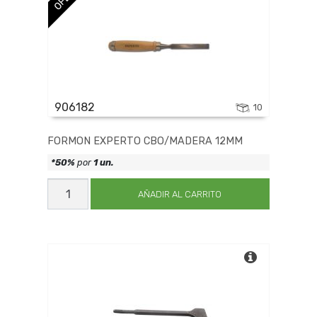
906182
10
FORMON EXPERTO CBO/MADERA 12MM
*50%
por
1 un.
FORMON
EXPERTO
AÑADIR AL CARRITO
CBO/MADERA
12MM
cantidad