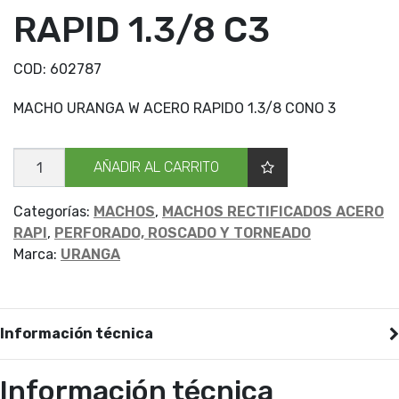
RAPID 1.3/8 C3
COD:
602787
MACHO URANGA W ACERO RAPIDO 1.3/8 CONO 3
MACHO
AÑADIR AL CARRITO
URANGA
W
RAPID
1.3/8
Categorías:
MACHOS
,
MACHOS RECTIFICADOS ACERO
C3
RAPI
,
PERFORADO, ROSCADO Y TORNEADO
cantidad
Marca:
URANGA
Información técnica
Información técnica