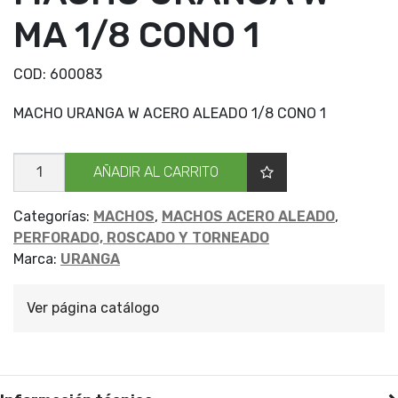
MA 1/8 CONO 1
COD:
600083
MACHO URANGA W ACERO ALEADO 1/8 CONO 1
MACHO
AÑADIR AL CARRITO
URANGA
W
MA
1/8
Categorías:
MACHOS
,
MACHOS ACERO ALEADO
,
CONO
PERFORADO, ROSCADO Y TORNEADO
1
cantidad
Marca:
URANGA
Ver página catálogo