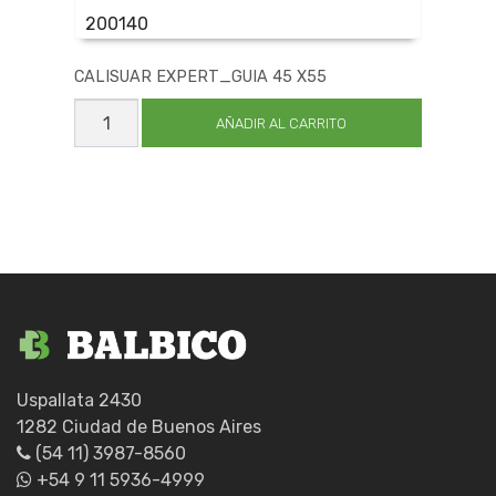
200140
CALISUAR EXPERT_GUIA 45 X55
CALISUAR
EXPERT_GUIA
AÑADIR AL CARRITO
45
X55
cantidad
Uspallata 2430
1282 Ciudad de Buenos Aires
(54 11) 3987-8560
+54 9 11 5936-4999