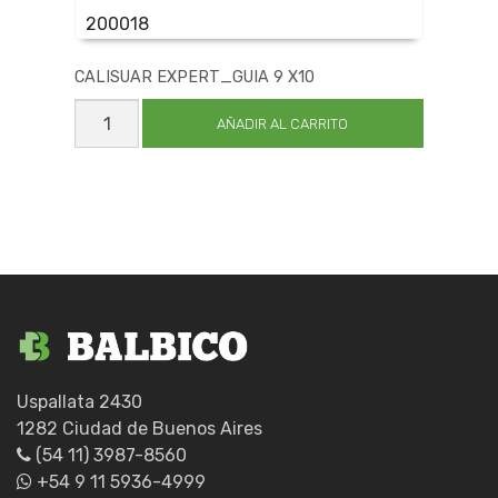
200018
CALISUAR EXPERT_GUIA 9 X10
CALISUAR
EXPERT_GUIA
AÑADIR AL CARRITO
9
X10
cantidad
Uspallata 2430
1282 Ciudad de Buenos Aires
(54 11) 3987-8560
+54 9 11 5936-4999