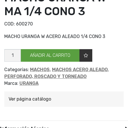
MA 1/4 CONO 3
COD:
600270
MACHO URANGA W ACERO ALEADO 1/4 CONO 3
MACHO
AÑADIR AL CARRITO
URANGA
W
MA
1/4
Categorías:
MACHOS
,
MACHOS ACERO ALEADO
,
CONO
PERFORADO, ROSCADO Y TORNEADO
3
cantidad
Marca:
URANGA
Ver página catálogo