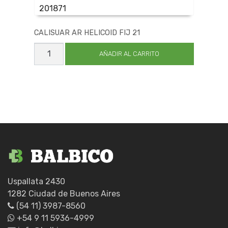
201871
CALISUAR AR HELICOID FIJ 21
CALISUAR
AR
AÑADIR AL CARRITO
HELICOID
FIJ
21
cantidad
Uspallata 2430
1282 Ciudad de Buenos Aires
(54 11) 3987-8560
+54 9 11 5936-4999