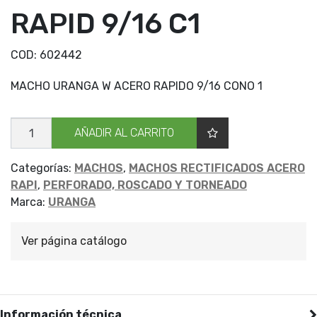
RAPID 9/16 C1
COD:
602442
MACHO URANGA W ACERO RAPIDO 9/16 CONO 1
MACHO
AÑADIR AL CARRITO
URANGA
W
M
RAPID
Categorías:
MACHOS
,
MACHOS RECTIFICADOS ACERO
9/16
RAPI
,
PERFORADO, ROSCADO Y TORNEADO
C1
cantidad
Marca:
URANGA
Ver página catálogo
Información técnica