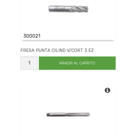
300021
FRESA PUNTA CILIND V/CORT 3 EZ
FRESA
PUNTA
AÑADIR AL CARRITO
CILIND
V/CORT
3
EZ
cantidad