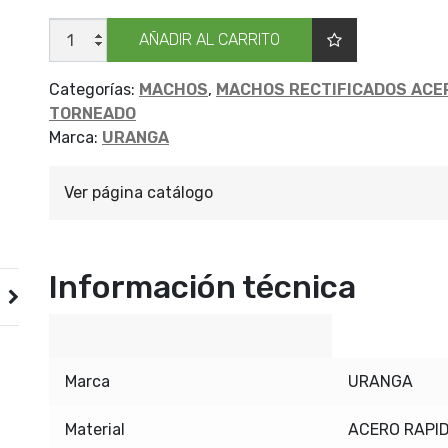
MACHO
AÑADIR AL CARRITO
URANGA
W
M
RAPID
Categorías:
MACHOS
,
MACHOS RECTIFICADOS ACE
5/32
TORNEADO
C1
cantidad
Marca:
URANGA
Ver página catálogo
Información técnica
Marca
URANGA
Material
ACERO RAPI