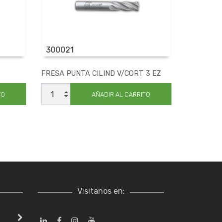
300021
FRESA PUNTA CILIND V/CORT 3 EZ
FRESA
PUNTA
TO
AÑADIR AL CARRITO
CILIND
V/CORT
3
EZ
cantidad
Visitanos en: