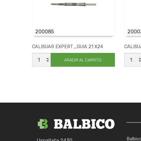
200085
2000
CALISUAR EXPERT_GUIA 21 X24
CALISU
CALISUAR
CALIS
EXPERT_GUIA
EXPER
AÑADIR AL CARRITO
21
11
X24
X12
cantidad
cantid
Balbic
Uspallata 2430