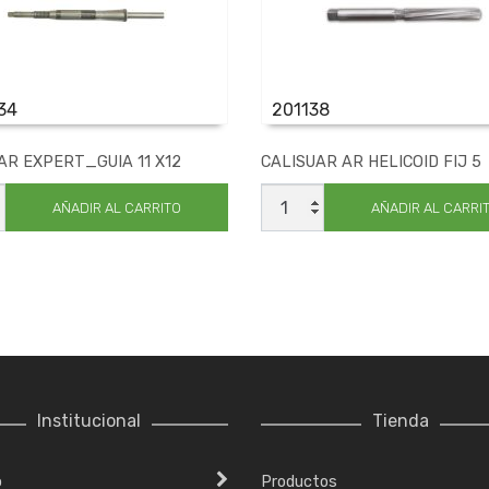
34
201138
AR EXPERT_GUIA 11 X12
CALISUAR AR HELICOID FIJ 5
UAR
CALISUAR
T_GUIA
AR
AÑADIR AL CARRITO
AÑADIR AL CARRI
HELICOID
FIJ
ad
5
cantidad
Institucional
Tienda
o
Productos