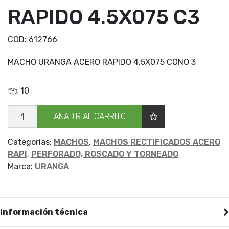
RAPIDO 4.5X075 C3
COD:
612766
MACHO URANGA ACERO RAPIDO 4.5X075 CONO 3
10
MACHO
AÑADIR AL CARRITO
URANGA
RAPIDO
4.5X075
C3
Categorías:
MACHOS
,
MACHOS RECTIFICADOS ACERO
cantidad
RAPI
,
PERFORADO, ROSCADO Y TORNEADO
Marca:
URANGA
Información técnica