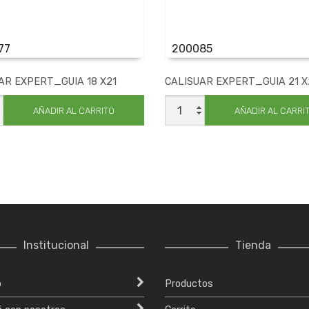
77
200085
AR EXPERT_GUIA 18 X21
CALISUAR EXPERT_GUIA 21 X
UAR
CALISUAR
T_GUIA
EXPERT_GUIA
AÑADIR AL CARRITO
AÑADIR AL CARRI
21
X24
ad
cantidad
Institucional
Tienda
o
Productos