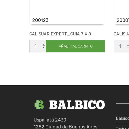
200123
2000
CALISUAR EXPERT_GUIA 7 X 8
CALISU
CALISUAR
CALIS
EXPERT_GUIA
EXPER
AÑADIR AL CARRITO
7
18
X
X21
8
cantid
cantidad
Balbic
Uspallata 2430
1282 Ciudad de Buenos Aires