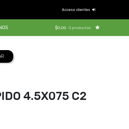
Acceso clientes
NOS
$
0,00
0 productos
DO 4.5X075 C2