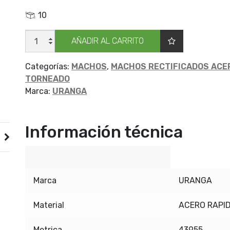
10
MACHO
AÑADIR AL CARRITO
URANGA
RAPIDO
4.5X075
C2
Categorías:
MACHOS
,
MACHOS RECTIFICADOS ACE
cantidad
TORNEADO
Marca:
URANGA
Información técnica
Marca
URANGA
Material
ACERO RAPI
Metrica
43955