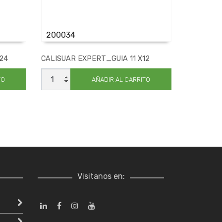
200034
24
CALISUAR EXPERT_GUIA 11 X12
CALISUAR
EXPERT_GUIA
TO
AÑADIR AL CARRITO
11
X12
cantidad
Visitanos en: