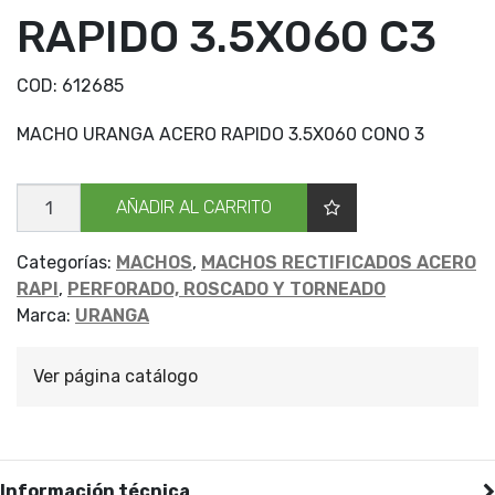
RAPIDO 3.5X060 C3
COD:
612685
MACHO URANGA ACERO RAPIDO 3.5X060 CONO 3
MACHO
AÑADIR AL CARRITO
URANGA
RAPIDO
3.5X060
C3
Categorías:
MACHOS
,
MACHOS RECTIFICADOS ACERO
cantidad
RAPI
,
PERFORADO, ROSCADO Y TORNEADO
Marca:
URANGA
Ver página catálogo
Información técnica