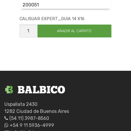
200051
CALISUAR EXPERT_GUIA 14 X16
CALISUAR
EXPERT_GUIA
AÑADIR AL CARRITO
14
X16
cantidad
Uspallata 2430
1282 Ciudad de Buenos Aires
(54 11) 3987-8560
+54 9 11 5936-4999