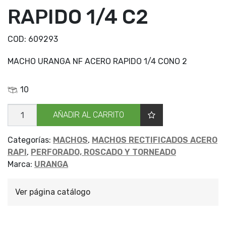
RAPIDO 1/4 C2
COD:
609293
MACHO URANGA NF ACERO RAPIDO 1/4 CONO 2
10
MACHO
AÑADIR AL CARRITO
URANGA
NF
RAPIDO
1/4
Categorías:
MACHOS
,
MACHOS RECTIFICADOS ACERO
C2
RAPI
,
PERFORADO, ROSCADO Y TORNEADO
cantidad
Marca:
URANGA
Ver página catálogo