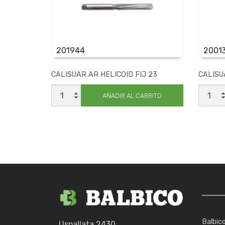
201944
2001
CALISUAR AR HELICOID FIJ 23
CALISU
CALISUAR
CALIS
AR
EXPER
AÑADIR AL CARRITO
HELICOID
37
FIJ
X45
23
cantid
cantidad
Balbic
Uspallata 2430