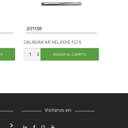
201138
CALISUAR AR HELICOID FIJ 5
CALISUAR
AR
TO
AÑADIR AL CARRITO
HELICOID
FIJ
5
cantidad
Visitanos en: