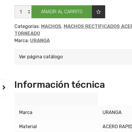
MACHO
AÑADIR AL CARRITO
URANGA
NF
RAPIDO
1/2
Categorías:
MACHOS
,
MACHOS RECTIFICADOS ACE
C3
TORNEADO
cantidad
Marca:
URANGA
Ver página catálogo
Información técnica
Marca
URANGA
Material
ACERO RAPI