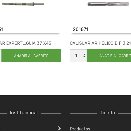
31
201871
AR EXPERT_GUIA 37 X45
CALISUAR AR HELICOID FIJ 21
UAR
CALISUAR
T_GUIA
AR
AÑADIR AL CARRITO
AÑADIR AL CARRI
HELICOID
FIJ
ad
21
cantidad
Institucional
Tienda
o
Productos