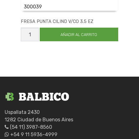
300039
FRESA PUNTA CILIND V/CO 3.5 EZ
FRESA
PUNTA
AÑADIR AL CARRITO
CILIND
V/CO
3.5
EZ
cantidad
Uspallata 2430
1282 Ciudad de Buenos Aires
(54 11) 3987-8560
+54 9 11 5936-4999