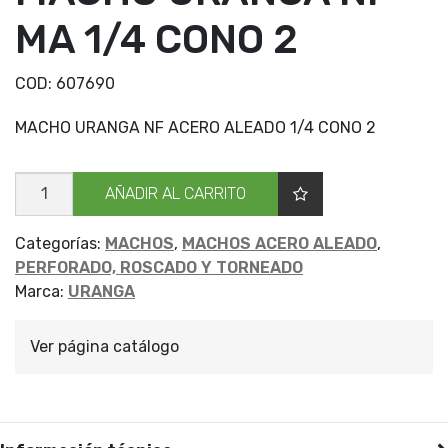
MA 1/4 CONO 2
COD:
607690
MACHO URANGA NF ACERO ALEADO 1/4 CONO 2
MACHO
AÑADIR AL CARRITO
URANGA
NF
MA
1/4
Categorías:
MACHOS
,
MACHOS ACERO ALEADO
,
CONO
PERFORADO, ROSCADO Y TORNEADO
2
cantidad
Marca:
URANGA
Ver página catálogo