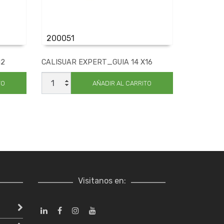
200051
12
CALISUAR EXPERT_GUIA 14 X16
CALISUAR
EXPERT_GUIA
TO
AÑADIR AL CARRITO
14
X16
cantidad
Visitanos en: