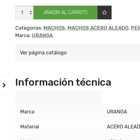
MACHO
AÑADIR AL CARRITO
URANGA
NC
MA
1/2
Categorías:
MACHOS
,
MACHOS ACERO ALEADO
,
PE
CONO
Marca:
URANGA
3
cantidad
Ver página catálogo
Información técnica
Marca
URANGA
Material
ACERO ALEA