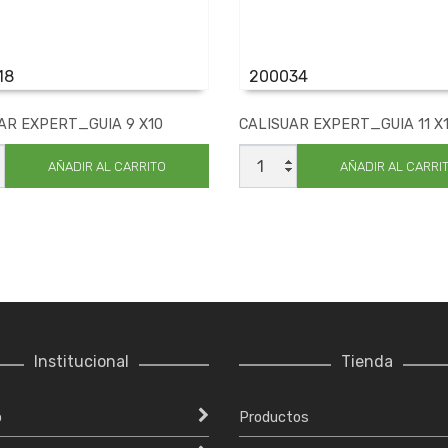
18
200034
AR EXPERT_GUIA 9 X10
CALISUAR EXPERT_GUIA 11 X
UAR
CALISUAR
T_GUIA
EXPERT_GUIA
AÑADIR AL CARRITO
AÑADIR AL CARRI
11
X12
ad
cantidad
Institucional
Tienda
o
Productos