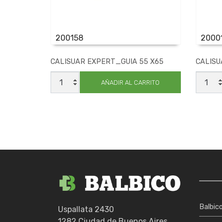
200158
2000
CALISUAR EXPERT_GUIA 55 X65
CALISU
CALISUAR
CALIS
EXPERT_GUIA
EXPER
AÑADIR AL CARRITO
55
9
X65
X10
cantidad
cantid
Balbic
Uspallata 2430
1282 Ciudad de Buenos Aires