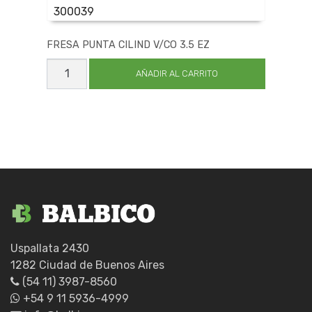
300039
FRESA PUNTA CILIND V/CO 3.5 EZ
FRESA
PUNTA
AÑADIR AL CARRITO
CILIND
V/CO
3.5
EZ
cantidad
Uspallata 2430
1282 Ciudad de Buenos Aires
(54 11) 3987-8560
+54 9 11 5936-4999