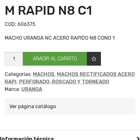
M RAPID N8 C1
COD:
606375
MACHO URANGA NC ACERO RAPIDO N8 CONO 1
MACHO
AÑADIR AL CARRITO
URANGA
NC
M
RAPID
Categorías:
MACHOS
,
MACHOS RECTIFICADOS ACERO
N8
RAPI
,
PERFORADO, ROSCADO Y TORNEADO
C1
cantidad
Marca:
URANGA
Ver página catálogo
Información técnica