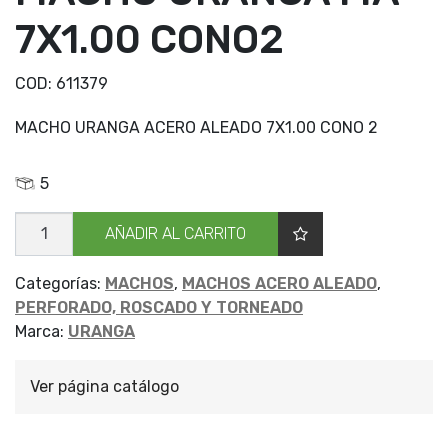
7X1.00 CONO2
COD:
611379
MACHO URANGA ACERO ALEADO 7X1.00 CONO 2
5
MACHO
AÑADIR AL CARRITO
URANGA
MA
7X1.00
CONO2
Categorías:
MACHOS
,
MACHOS ACERO ALEADO
,
cantidad
PERFORADO, ROSCADO Y TORNEADO
Marca:
URANGA
Ver página catálogo