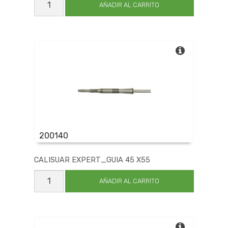
AR
AÑADIR AL CARRITO
HELICOID
FIJ
23.5
cantidad
200140
CALISUAR EXPERT_GUIA 45 X55
CALISUAR
EXPERT_GUIA
AÑADIR AL CARRITO
45
X55
cantidad