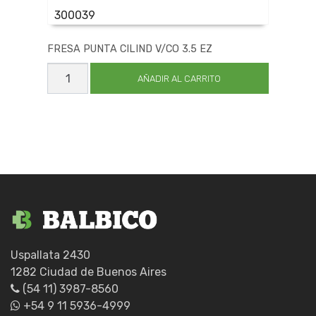
300039
FRESA PUNTA CILIND V/CO 3.5 EZ
FRESA
PUNTA
AÑADIR AL CARRITO
CILIND
V/CO
3.5
EZ
cantidad
Uspallata 2430
1282 Ciudad de Buenos Aires
(54 11) 3987-8560
+54 9 11 5936-4999