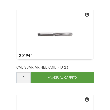
X27.5
cantidad
201944
CALISUAR AR HELICOID FIJ 23
CALISUAR
AR
AÑADIR AL CARRITO
HELICOID
FIJ
23
cantidad