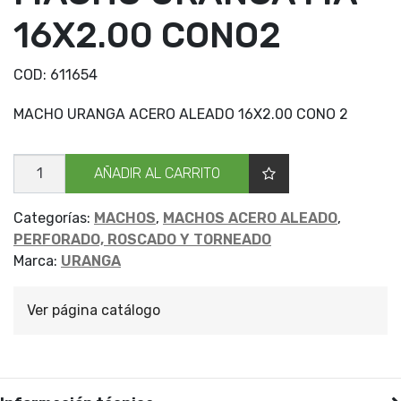
16X2.00 CONO2
COD:
611654
MACHO URANGA ACERO ALEADO 16X2.00 CONO 2
MACHO
AÑADIR AL CARRITO
URANGA
MA
16X2.00
CONO2
Categorías:
MACHOS
,
MACHOS ACERO ALEADO
,
cantidad
PERFORADO, ROSCADO Y TORNEADO
Marca:
URANGA
Ver página catálogo