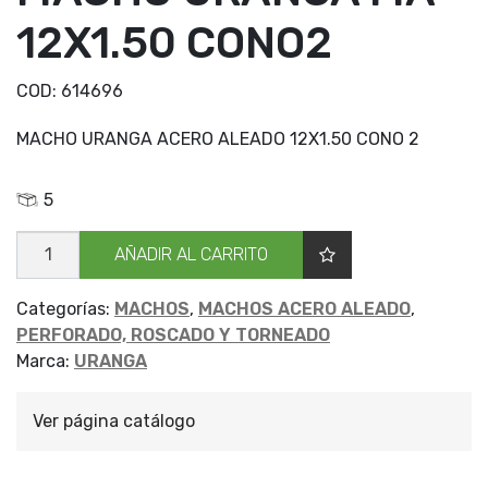
12X1.50 CONO2
COD:
614696
MACHO URANGA ACERO ALEADO 12X1.50 CONO 2
5
MACHO
AÑADIR AL CARRITO
URANGA
MA
12X1.50
CONO2
Categorías:
MACHOS
,
MACHOS ACERO ALEADO
,
cantidad
PERFORADO, ROSCADO Y TORNEADO
Marca:
URANGA
Ver página catálogo