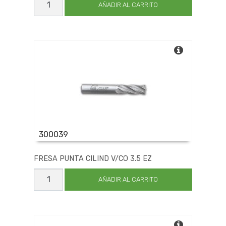
EXPERT_GUIA
AÑADIR AL CARRITO
24
X27.5
cantidad
300039
FRESA PUNTA CILIND V/CO 3.5 EZ
FRESA
PUNTA
AÑADIR AL CARRITO
CILIND
V/CO
3.5
EZ
cantidad