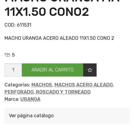
11X1.50 CONO2
COD:
611531
MACHO URANGA ACERO ALEADO 11X1.50 CONO 2
5
MACHO
AÑADIR AL CARRITO
URANGA
MA
11X1.50
CONO2
Categorías:
MACHOS
,
MACHOS ACERO ALEADO
,
cantidad
PERFORADO, ROSCADO Y TORNEADO
Marca:
URANGA
Ver página catálogo