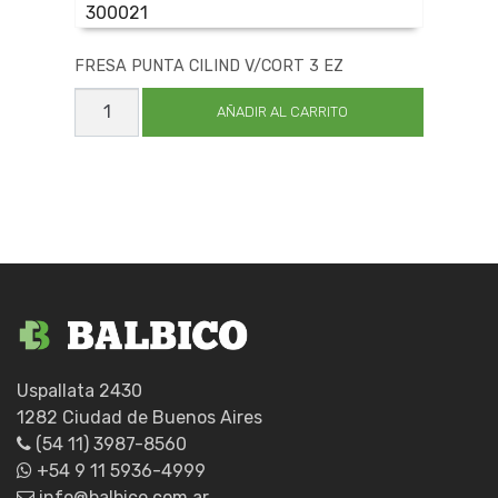
300021
FRESA PUNTA CILIND V/CORT 3 EZ
FRESA
PUNTA
AÑADIR AL CARRITO
CILIND
V/CORT
3
EZ
cantidad
Uspallata 2430
1282 Ciudad de Buenos Aires
(54 11) 3987-8560
+54 9 11 5936-4999
info@balbico.com.ar