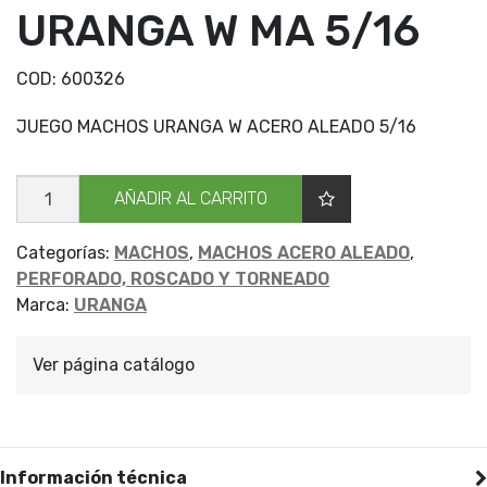
URANGA W MA 5/16
COD:
600326
JUEGO MACHOS URANGA W ACERO ALEADO 5/16
JGO
AÑADIR AL CARRITO
MACHOS
URANGA
W
MA
Categorías:
MACHOS
,
MACHOS ACERO ALEADO
,
5/16
PERFORADO, ROSCADO Y TORNEADO
cantidad
Marca:
URANGA
Ver página catálogo
Información técnica