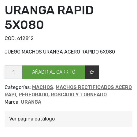
URANGA RAPID
5X080
COD:
612812
JUEGO MACHOS URANGA ACERO RAPIDO 5X080
JGO
AÑADIR AL CARRITO
MACHOS
URANGA
RAPID
5X080
Categorías:
MACHOS
,
MACHOS RECTIFICADOS ACERO
cantidad
RAPI
,
PERFORADO, ROSCADO Y TORNEADO
Marca:
URANGA
Ver página catálogo