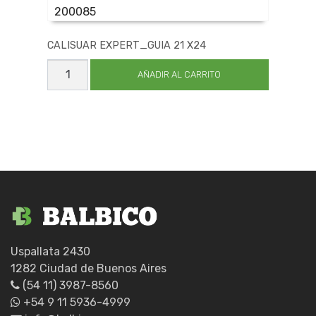
200085
CALISUAR EXPERT_GUIA 21 X24
CALISUAR
EXPERT_GUIA
AÑADIR AL CARRITO
21
X24
cantidad
Uspallata 2430
1282 Ciudad de Buenos Aires
(54 11) 3987-8560
+54 9 11 5936-4999