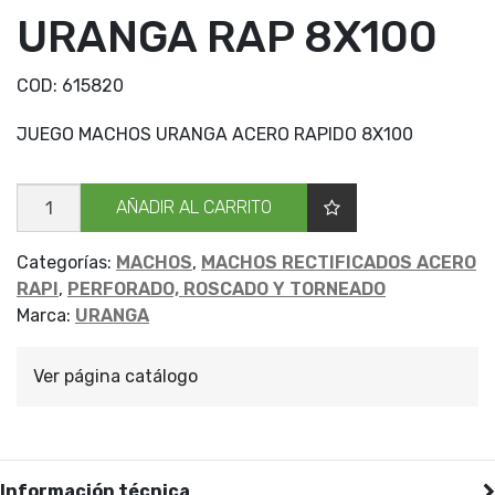
URANGA RAP 8X100
COD:
615820
JUEGO MACHOS URANGA ACERO RAPIDO 8X100
JGO
AÑADIR AL CARRITO
MACHOS
URANGA
RAP
8X100
Categorías:
MACHOS
,
MACHOS RECTIFICADOS ACERO
cantidad
RAPI
,
PERFORADO, ROSCADO Y TORNEADO
Marca:
URANGA
Ver página catálogo
Información técnica