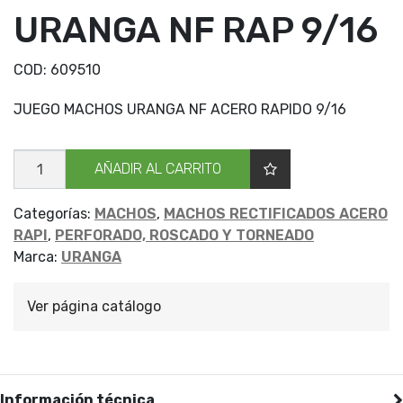
URANGA NF RAP 9/16
COD:
609510
JUEGO MACHOS URANGA NF ACERO RAPIDO 9/16
JGO
AÑADIR AL CARRITO
MACHOS
URANGA
NF
RAP
Categorías:
MACHOS
,
MACHOS RECTIFICADOS ACERO
9/16
RAPI
,
PERFORADO, ROSCADO Y TORNEADO
cantidad
Marca:
URANGA
Ver página catálogo
Información técnica