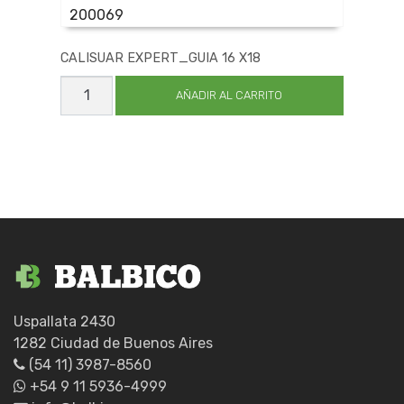
200069
CALISUAR EXPERT_GUIA 16 X18
CALISUAR
EXPERT_GUIA
AÑADIR AL CARRITO
16
X18
cantidad
Uspallata 2430
1282 Ciudad de Buenos Aires
(54 11) 3987-8560
+54 9 11 5936-4999