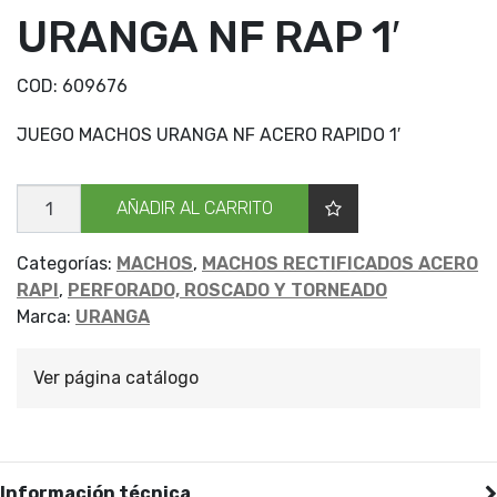
URANGA NF RAP 1′
COD:
609676
JUEGO MACHOS URANGA NF ACERO RAPIDO 1′
JGO
AÑADIR AL CARRITO
MACHOS
URANGA
NF
RAP
Categorías:
MACHOS
,
MACHOS RECTIFICADOS ACERO
1'
RAPI
,
PERFORADO, ROSCADO Y TORNEADO
cantidad
Marca:
URANGA
Ver página catálogo
Información técnica