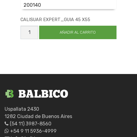
200140
CALISUAR EXPERT_GUIA 45 X55
CALISUAR
EXPERT_GUIA
AÑADIR AL CARRITO
45
X55
cantidad
Uspallata 2430
1282 Ciudad de Buenos Aires
(54 11) 3987-8560
+54 9 11 5936-4999