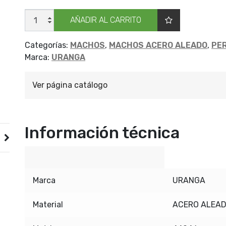
JGO
AÑADIR AL CARRITO
MACHOS
URANGA
NF
MA
Categorías:
MACHOS
,
MACHOS ACERO ALEADO
,
PE
3/8
Marca:
URANGA
cantidad
Ver página catálogo
Información técnica
Marca
URANGA
Material
ACERO ALEA