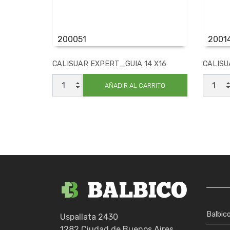
200051
2001
CALISUAR EXPERT_GUIA 14 X16
CALISU
CALISUAR
CALIS
EXPERT_GUIA
EXPER
AÑADIR AL CARRITO
14
45
X16
X55
cantidad
cantid
Balbic
Uspallata 2430
1282 Ciudad de Buenos Aires