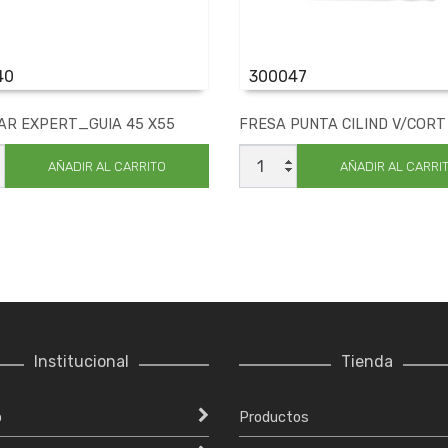
40
300047
AR EXPERT_GUIA 45 X55
FRESA PUNTA CILIND V/CORT
UAR
FRESA
T_GUIA
PUNTA
AÑADIR AL CARRITO
AÑADIR AL CARRI
CILIND
V/CORT
ad
4
EZ
cantidad
Institucional
Tienda
o
Productos