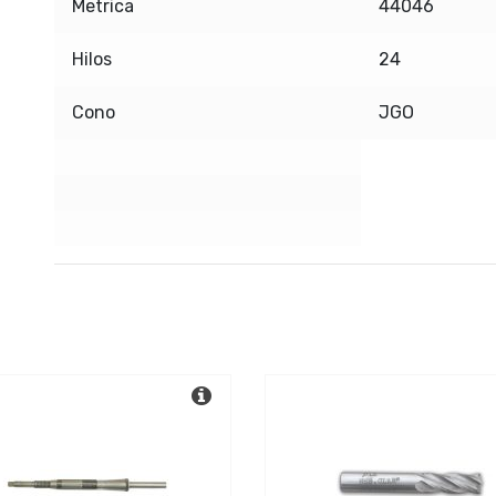
Metrica
44046
Hilos
24
Cono
JGO