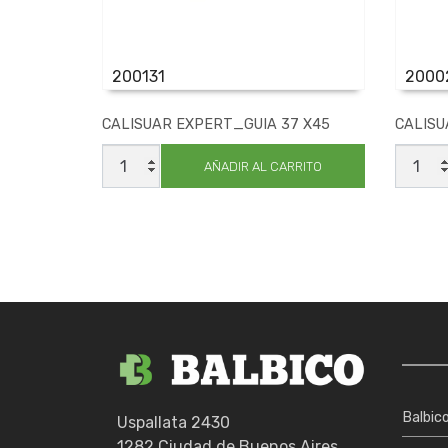
200131
2000
CALISUAR EXPERT_GUIA 37 X45
CALISU
CALISUAR
CALIS
EXPERT_GUIA
EXPER
AÑADIR AL CARRITO
37
10
X45
X11
cantidad
cantid
Balbic
Uspallata 2430
1282 Ciudad de Buenos Aires