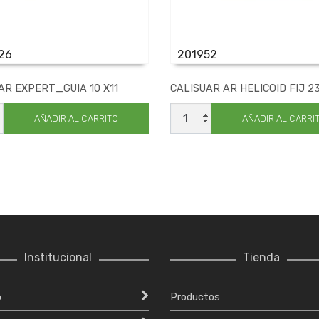
26
201952
AR EXPERT_GUIA 10 X11
CALISUAR AR HELICOID FIJ 23
UAR
CALISUAR
T_GUIA
AR
AÑADIR AL CARRITO
AÑADIR AL CARRI
HELICOID
FIJ
ad
23.5
cantidad
Institucional
Tienda
o
Productos