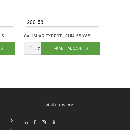
200158
.5
CALISUAR EXPERT_GUIA 55 X65
CALISUAR
EXPERT_GUIA
TO
AÑADIR AL CARRITO
55
X65
cantidad
Visitanos en: