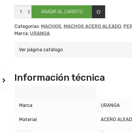
JGO
AÑADIR AL CARRITO
MACHOS
URANGA
MA
9X1.25
Categorías:
MACHOS
,
MACHOS ACERO ALEADO
,
PE
cantidad
Marca:
URANGA
Ver página catálogo
Información técnica
Marca
URANGA
Material
ACERO ALEA