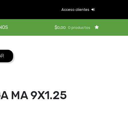
Acceso clientes
NOS
$
0,00
0 productos
 MA 9X1.25