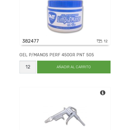
382477
12
GEL P/MANOS PERF 450GR PNT 505
GEL
P/MANOS
AÑADIR AL CARRITO
PERF
450GR
PNT
505
cantidad