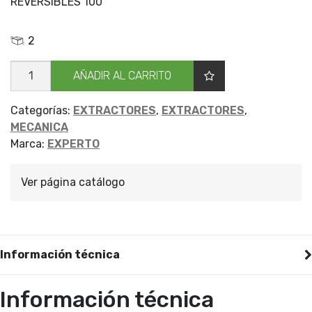
REVERSIBLES 100
2
EXTRAC
AÑADIR AL CARRITO
ART
3G/REVER
EXPER
100
Categorías:
EXTRACTORES
,
EXTRACTORES
,
cantidad
MECANICA
Marca:
EXPERTO
Ver página catálogo
Información técnica
Información técnica