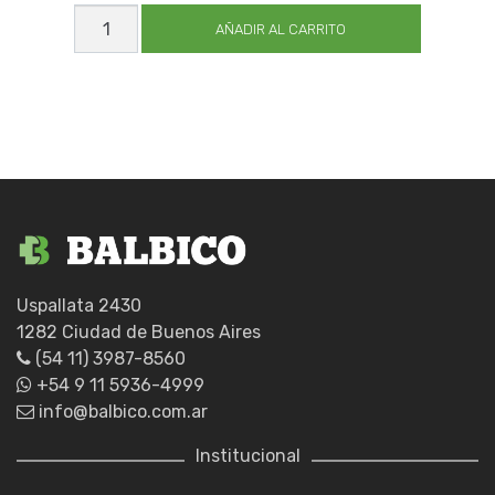
PRENS
AROS
AÑADIR AL CARRITO
AMER
T/HASTINGS
N*3
cantidad
Uspallata 2430
1282 Ciudad de Buenos Aires
(54 11) 3987-8560
+54 9 11 5936-4999
info@balbico.com.ar
Institucional