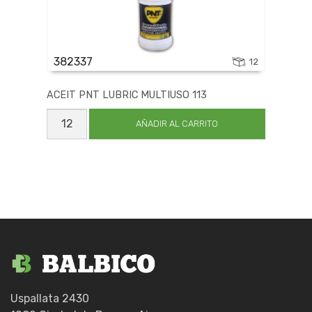
382337
12
ACEIT PNT LUBRIC MULTIUSO 113
ACEIT
PNT
AÑADIR AL CARRITO
LUBRIC
MULTIUSO
113
cantidad
Uspallata 2430