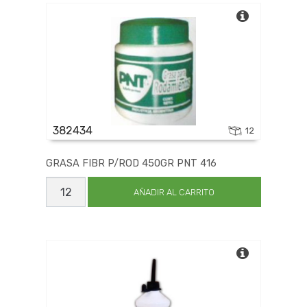
382434
12
GRASA FIBR P/ROD 450GR PNT 416
GRASA
FIBR
AÑADIR AL CARRITO
P/ROD
450GR
PNT
416
cantidad