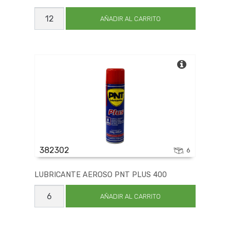
GRASA
LITIO
AÑADIR AL CARRITO
250GR
PNT
409
cantidad
382302
6
LUBRICANTE AEROSO PNT PLUS 400
LUBRICANTE
AEROSO
AÑADIR AL CARRITO
PNT
PLUS
400
cantidad