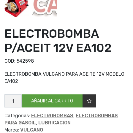
ELECTROBOMBA
P/ACEIT 12V EA102
COD:
542598
ELECTROBOMBA VULCANO PARA ACEITE 12V MODELO
EA102
ELECTROBOMBA
AÑADIR AL CARRITO
P/ACEIT
12V
EA102
cantidad
Categorías:
ELECTROBOMBAS
,
ELECTROBOMBAS
PARA GASOIL
,
LUBRICACION
Marca:
VULCANO