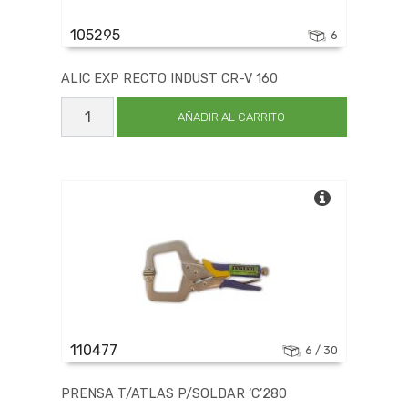
105295
6
ALIC EXP RECTO INDUST CR-V 160
ALIC
EXP
AÑADIR AL CARRITO
RECTO
INDUST
CR-
V
160
cantidad
110477
6 / 30
PRENSA T/ATLAS P/SOLDAR ‘C’280