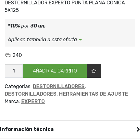
DESTORNILLADOR EXPERTO PUNTA PLANA CONICA
5X125
*10%
por
30 un.
Aplican también a esta oferta
240
DESTORNILLADOR
AÑADIR AL CARRITO
EXPERT
PC
5X125
cantidad
Categorías:
DESTORNILLADORES
,
DESTORNILLADORES
,
HERRAMIENTAS DE AJUSTE
Marca:
EXPERTO
Información técnica