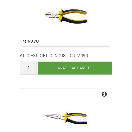
105279
ALIC EXP OBLIC INDUST CR-V 190
ALIC
EXP
AÑADIR AL CARRITO
OBLIC
INDUST
CR-
V
190
cantidad