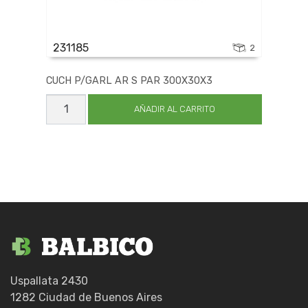
231185
2
CUCH P/GARL AR S PAR 300X30X3
CUCH
P/GARL
AÑADIR AL CARRITO
AR
S
PAR
300X30X3
cantidad
Uspallata 2430
1282 Ciudad de Buenos Aires