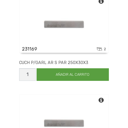
231169
2
CUCH P/GARL AR S PAR 250X30X3
CUCH
P/GARL
AÑADIR AL CARRITO
AR
S
PAR
250X30X3
cantidad