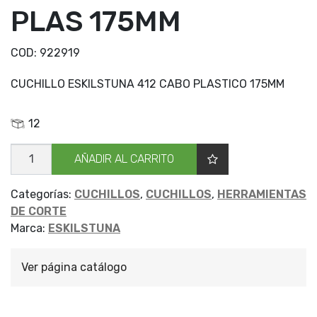
PLAS 175MM
COD:
922919
CUCHILLO ESKILSTUNA 412 CABO PLASTICO 175MM
12
CUCHILLO
AÑADIR AL CARRITO
ESKILS
412
PLAS
175MM
Categorías:
CUCHILLOS
,
CUCHILLOS
,
HERRAMIENTAS
cantidad
DE CORTE
Marca:
ESKILSTUNA
Ver página catálogo