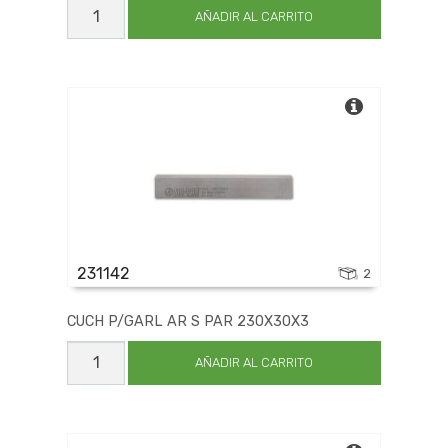
CUCH
P/GARL
AÑADIR AL CARRITO
AR
S
PAR
150X30X3
cantidad
231142
2
CUCH P/GARL AR S PAR 230X30X3
CUCH
P/GARL
AÑADIR AL CARRITO
AR
S
PAR
230X30X3
cantidad