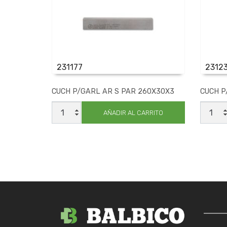
231177
2312
CUCH P/GARL AR S PAR 260X30X3
CUCH P
CUCH
CUCH
P/GARL
P/GAR
AÑADIR AL CARRITO
AR
AR
S
S
PAR
PAR
260X30X3
360X3
cantidad
cantid