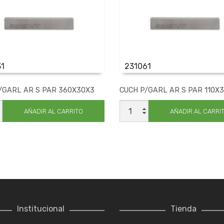
31
231061
/GARL AR S PAR 360X30X3
CUCH P/GARL AR S PAR 110X
CUCH
L
P/GARL
AÑADIR AL CARRITO
AÑADIR AL CARRI
AR
S
PAR
0X3
110X30X3
ad
cantidad
Institucional
Tienda