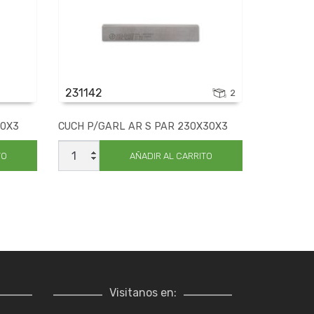
231142
2
30X3
CUCH P/GARL AR S PAR 230X30X3
CUCH
P/GARL
TO
AÑADIR AL CARRITO
AR
S
PAR
230X30X3
cantidad
Visitanos en: