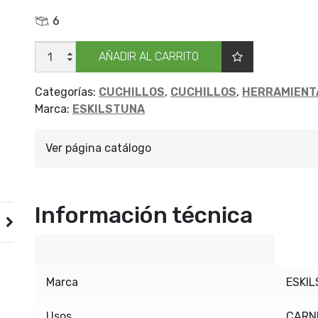
6
CUCHILLO
AÑADIR AL CARRITO
ESKILS
398
INOX
12'
Categorías:
CUCHILLOS
,
CUCHILLOS
,
HERRAMIENT
cantidad
Marca:
ESKILSTUNA
Ver página catálogo
Información técnica
Marca
ESKI
Usos
CARN