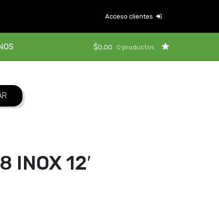
Acceso clientes
NOS
$
0,00
0 productos
 INOX 12′