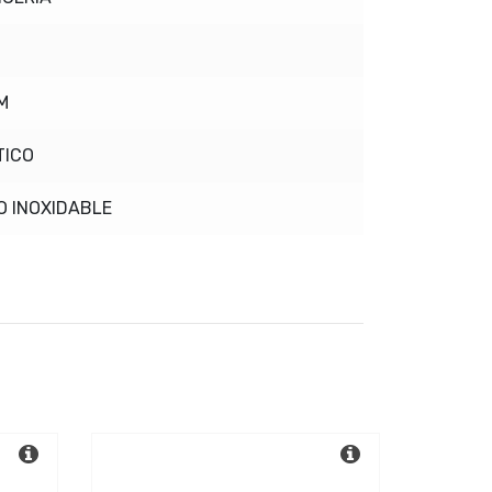
M
TICO
O INOXIDABLE