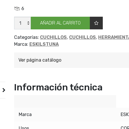
6
CUCHILLO
AÑADIR AL CARRITO
ESKILS
338
MADE
350MM
Categorías:
CUCHILLOS
,
CUCHILLOS
,
HERRAMIENT
cantidad
Marca:
ESKILSTUNA
Ver página catálogo
Información técnica
Marca
ESK
Usos
COR