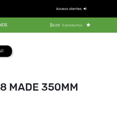
Acceso clientes
NOS
$
0,00
0 productos
38 MADE 350MM