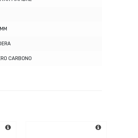
0MM
DERA
ERO CARBONO