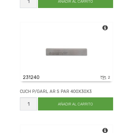
P/GARL
AÑADIR AL CARRITO
AR
S
PAR
410X30X3
cantidad
231240
2
CUCH P/GARL AR S PAR 400X30X3
CUCH
P/GARL
AÑADIR AL CARRITO
AR
S
PAR
400X30X3
cantidad