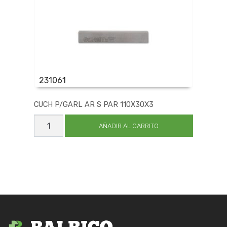
231061
CUCH P/GARL AR S PAR 110X30X3
CUCH
P/GARL
AÑADIR AL CARRITO
AR
S
PAR
110X30X3
cantidad