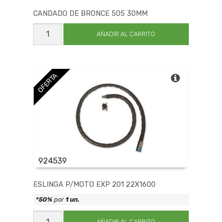
CANDADO DE BRONCE 505 30MM
CANDADO
DE
AÑADIR AL CARRITO
BRONCE
505
30MM
cantidad
OFERTA
924539
ESLINGA P/MOTO EXP 201 22X1600
*50%
por
1 un.
ESLINGA
P/MOTO
AÑADIR AL CARRITO