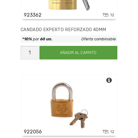
923362
12
CANDADO EXPERTO REFORZADO 40MM
*10%
por
60 un.
Oferta combinable
CANDADO
EXPERTO
AÑADIR AL CARRITO
REFORZADO
40MM
cantidad
922056
12