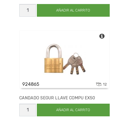
CANDADO
BRONCE
AÑADIR AL CARRITO
ECONOMICO
40MM
cantidad
924865
12
CANDADO SEGUR LLAVE COMPU EX50
CANDADO
SEGUR
AÑADIR AL CARRITO
LLAVE
COMPU
EX50
cantidad