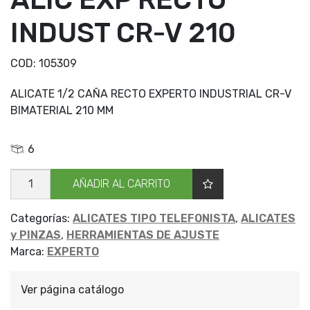
INDUST CR-V 210
COD:
105309
ALICATE 1/2 CAÑA RECTO EXPERTO INDUSTRIAL CR-V
BIMATERIAL 210 MM
6
ALIC
AÑADIR AL CARRITO
EXP
RECTO
INDUST
CR-
Categorías:
ALICATES TIPO TELEFONISTA
,
ALICATES
V
y PINZAS
,
HERRAMIENTAS DE AJUSTE
210
cantidad
Marca:
EXPERTO
Ver página catálogo