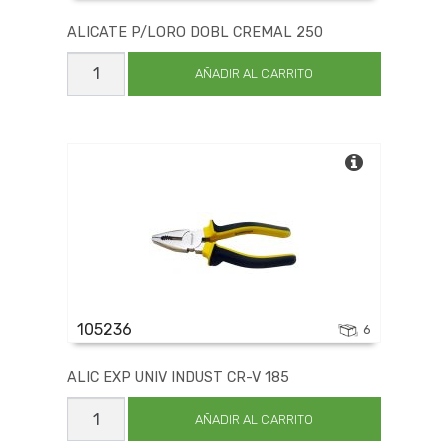
ALICATE P/LORO DOBL CREMAL 250
ALICATE
P/LORO
AÑADIR AL CARRITO
DOBL
CREMAL
250
cantidad
105236
6
ALIC EXP UNIV INDUST CR-V 185
ALIC
EXP
AÑADIR AL CARRITO
UNIV