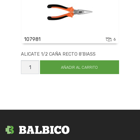
107981
6
ALICATE 1/2 CAÑA RECTO 8’BIASS
ALICATE
1/2
AÑADIR AL CARRITO
CAÑA
RECTO
8'BIASS
cantidad