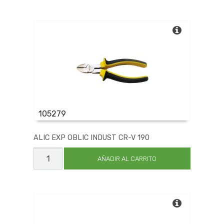
INDUST
CR-
V
185
cantidad
105279
ALIC EXP OBLIC INDUST CR-V 190
ALIC
EXP
AÑADIR AL CARRITO
OBLIC
INDUST
CR-
V
190
cantidad