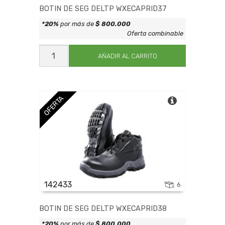
BOTIN DE SEG DELTP WXECAPRID37
*20%
por más de
$ 800.000
Oferta combinable
BOTIN
DE
AÑADIR AL CARRITO
SEG
DELTP
WXECAPRID37
cantidad
OFERTA
142433
6
BOTIN DE SEG DELTP WXECAPRID38
*20%
por más de
$ 800.000