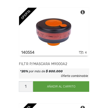
WXECAPRID41
cantidad
OFERTA
140554
4
FILTR P/MASCARA M9000A2
*20%
por más de
$ 800.000
Oferta combinable
FILTR
P/MASCARA
AÑADIR AL CARRITO
M9000A2
cantidad