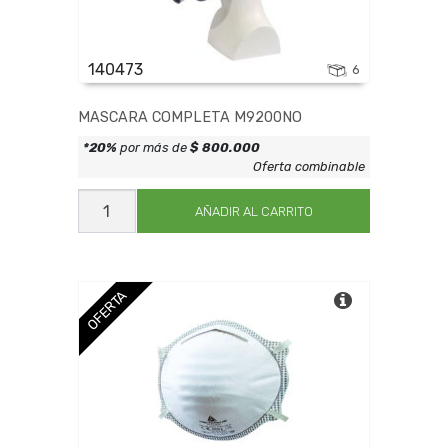
140473
6
MASCARA COMPLETA M9200NO
*20%
por más de
$ 800.000
Oferta combinable
MASCARA
COMPLETA
AÑADIR AL CARRITO
M9200NO
cantidad
OFERTA