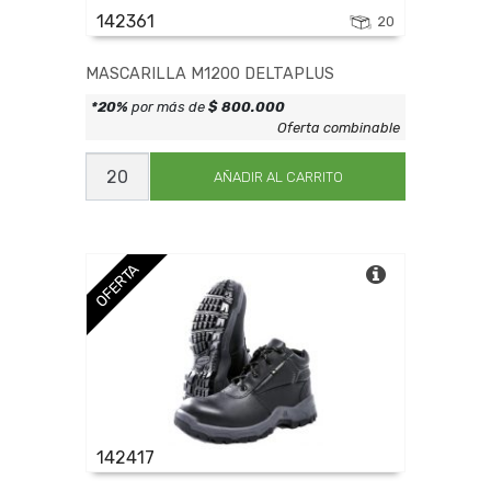
142361
20
MASCARILLA M1200 DELTAPLUS
*20%
por más de
$ 800.000
Oferta combinable
MASCARILLA
M1200
AÑADIR AL CARRITO
DELTAPLUS
cantidad
OFERTA
142417