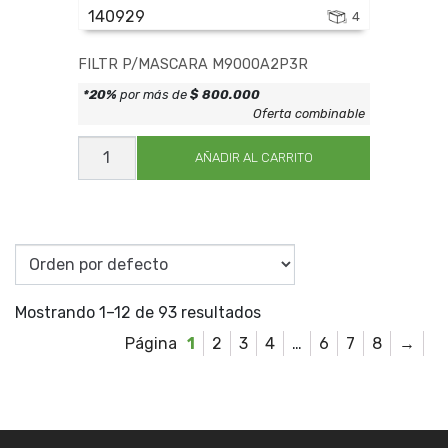
140929
4
FILTR P/MASCARA M9000A2P3R
*20%
por más de
$ 800.000
Oferta combinable
FILTR
P/MASCARA
AÑADIR AL CARRITO
M9000A2P3R
cantidad
Mostrando 1–12 de 93 resultados
1
2
3
4
…
6
7
8
→