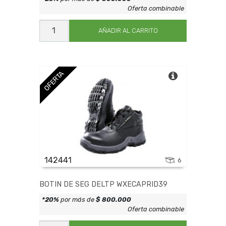
Oferta combinable
BOTIN
DE
AÑADIR AL CARRITO
SEG
DELTP
WXECAPRID38
cantidad
OFERTA
142441
6
BOTIN DE SEG DELTP WXECAPRID39
*20%
por más de
$ 800.000
Oferta combinable
BOTIN