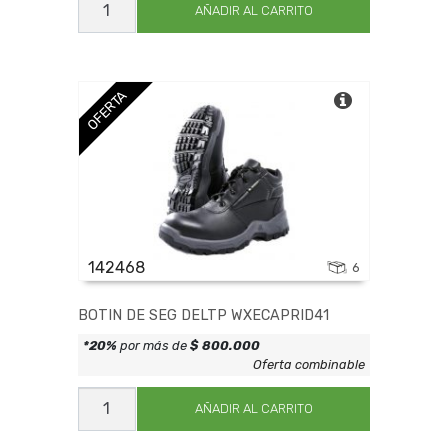
DE
AÑADIR AL CARRITO
SEG
DELTP
WXECAPRID39
cantidad
OFERTA
142468
6
BOTIN DE SEG DELTP WXECAPRID41
*20%
por más de
$ 800.000
Oferta combinable
BOTIN
DE
AÑADIR AL CARRITO
SEG
DELTP