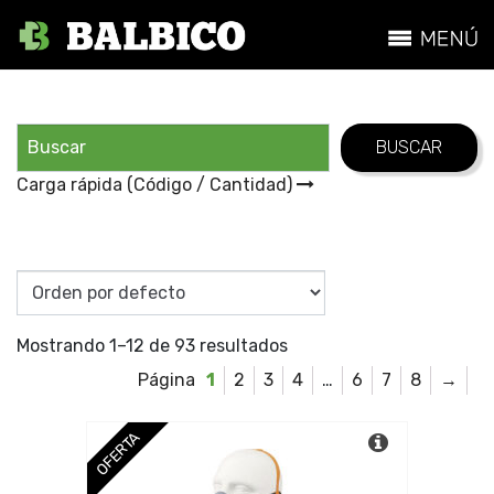
Carga rápida (Código / Cantidad)
Mostrando 1–12 de 93 resultados
1
2
3
4
…
6
7
8
→
OFERTA