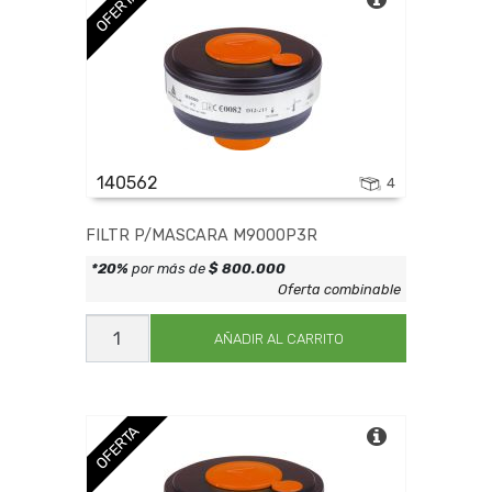
OFERTA
140562
4
FILTR P/MASCARA M9000P3R
*20%
por más de
$ 800.000
Oferta combinable
FILTR
P/MASCARA
AÑADIR AL CARRITO
M9000P3R
cantidad
OFERTA