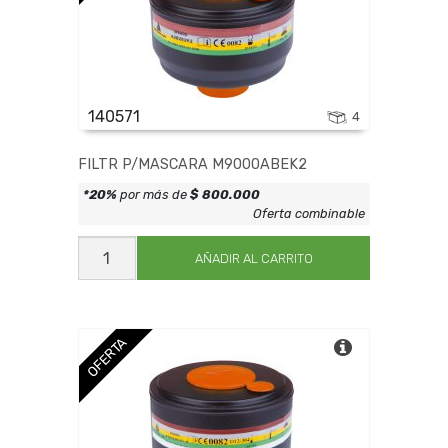
140571
4
FILTR P/MASCARA M9000ABEK2
*20%
por más de
$ 800.000
Oferta combinable
FILTR
P/MASCARA
AÑADIR AL CARRITO
M9000ABEK2
cantidad
OFERTA