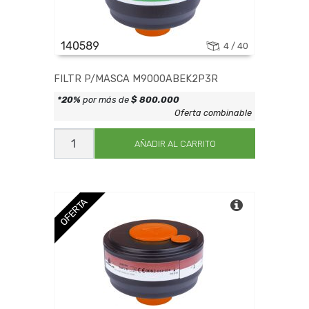
140589
4 / 40
FILTR P/MASCA M9000ABEK2P3R
*20%
por más de
$ 800.000
Oferta combinable
FILTR
P/MASCA
AÑADIR AL CARRITO
M9000ABEK2P3R
cantidad
OFERTA