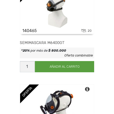
140465
20
SEMIMASCARA M6400GT
*20%
por más de
$ 800.000
Oferta combinable
SEMIMASCARA
M6400GT
AÑADIR AL CARRITO
cantidad
OFERTA